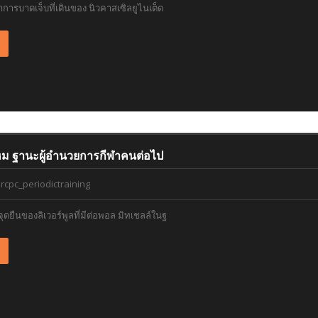
าการบาดเจ็บที่เดินของ นิวคาสเซิลยูไนเต็ด
ม ฐานะผู้อำนวยการกีฬาคนต่อไป
rcpc_periodictraining
ดยืนของลิเวอร์พูลที่มีต่อพอล มิทเชลล์ในฐ