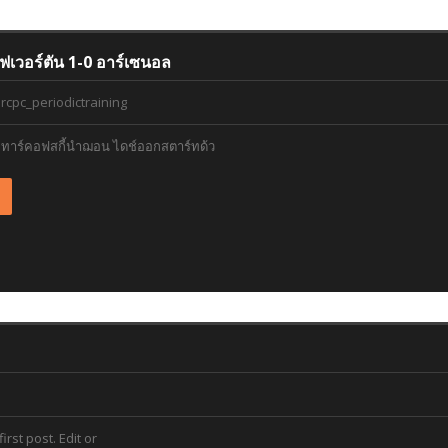
ด เอฟเวอร์ตัน 1-0 อาร์เซนอล
rcpc_periodictraining
เจมส์ ทาร์คอฟสกี้นำฌอน ไดช์ออกสตาร์ทด้ว
rst post. Edit or