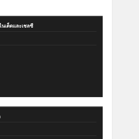
นเต็ดและเชลซี
ำ