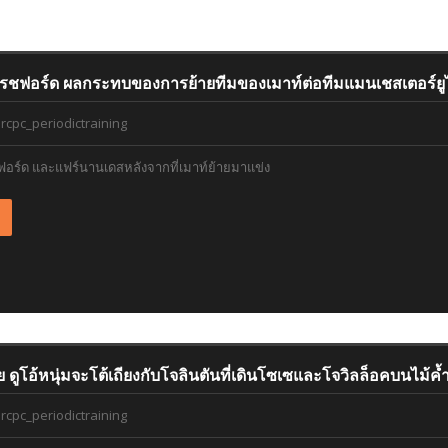
ฟอร์ด ผลกระทบของการย้ายทีมของเมาท์ต่อทีมแมนเชสเตอร์ยูไ
rcpc_periodictraining
ร์ด และแฟร์นานเดสหลังจากที่เมาท์ย้ายมาแข่ง
ย ดูโอ้หนุ่มจะโต้เถียงกับโจลินตันที่เดินโซเซและโจวิลล็อคบนไม้ค้
rcpc_periodictraining