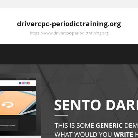
drivercpc-periodictraining.org
https://www.drivercpc-periodictraining.org